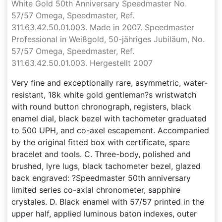
White Gold 50th Anniversary Speedmaster No.
57/57 Omega, Speedmaster, Ref.
311.63.42.50.01.003. Made in 2007. Speedmaster
Professional in Weißgold, 50-jähriges Jubiläum, No.
57/57 Omega, Speedmaster, Ref.
311.63.42.50.01.003. Hergestellt 2007
Very fine and exceptionally rare, asymmetric, water-
resistant, 18k white gold gentleman?s wristwatch
with round button chronograph, registers, black
enamel dial, black bezel with tachometer graduated
to 500 UPH, and co-axel escapement. Accompanied
by the original fitted box with certificate, spare
bracelet and tools. C. Three-body, polished and
brushed, lyre lugs, black tachometer bezel, glazed
back engraved: ?Speedmaster 50th anniversary
limited series co-axial chronometer, sapphire
crystales. D. Black enamel with 57/57 printed in the
upper half, applied luminous baton indexes, outer