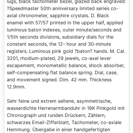
lugs, black tachometer bezel, glazed back engraved:
?Speedmaster 50th anniversary limited series co-
axial chronometer, sapphire crystals. D. Black
enamel with 57/57 printed in the upper half, applied
luminous baton indexes, outer minute/seconds and
1/5th seconds divisions, subsidiary dials for the
constant seconds, the 12- hour and 30-minute
registers. Luminous pink gold ?baton? hands. M. Cal.
3201, rhodium-plated, 29 jewels, co-axel lever
escapement, monometallic balance, shock absorber,
self-compensating flat balance spring. Dial, case,
and movement signed. Dim. 42 mm. Thickness
12.9mm.
Sehr feine und extrem seltene, asymmetrische,
wasserdichte Herrenarmbanduhr in 18K Pinkgold mit
Chronograph und runden Drückern, Zählern,
schwarzes Email-Zifferblatt, Tachometer, co-axiale
Hemmung. Übergabe in einer handgefertigten