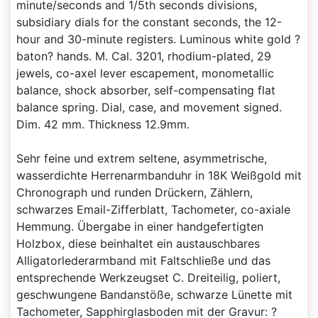
minute/seconds and 1/5th seconds divisions,
subsidiary dials for the constant seconds, the 12-
hour and 30-minute registers. Luminous white gold ?
baton? hands. M. Cal. 3201, rhodium-plated, 29
jewels, co-axel lever escapement, monometallic
balance, shock absorber, self-compensating flat
balance spring. Dial, case, and movement signed.
Dim. 42 mm. Thickness 12.9mm.
Sehr feine und extrem seltene, asymmetrische,
wasserdichte Herrenarmbanduhr in 18K Weißgold mit
Chronograph und runden Drückern, Zählern,
schwarzes Email-Zifferblatt, Tachometer, co-axiale
Hemmung. Übergabe in einer handgefertigten
Holzbox, diese beinhaltet ein austauschbares
Alligatorlederarmband mit Faltschließe und das
entsprechende Werkzeugset C. Dreiteilig, poliert,
geschwungene Bandanstöße, schwarze Lünette mit
Tachometer, Sapphirglasboden mit der Gravur: ?