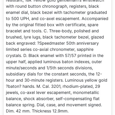
resistant, 18k Yellow gold gentleman?s wristwatch
with round button chronograph, registers, black
enamel dial, black bezel with tachometer graduated
to 500 UPH, and co-axel escapement. Accompanied
by the original fitted box with certificate, spare
bracelet and tools. C. Three-body, polished and
brushed, lyre lugs, black tachometer bezel, glazed
back engraved: ?Speedmaster 50th anniversary
limited series co-axial chronometer, sapphire
crystals. D. Black enamel with 57/57 printed in the
upper half, applied luminous baton indexes, outer
minute/seconds and 1/5th seconds divisions,
subsidiary dials for the constant seconds, the 12-
hour and 30-minute registers. Luminous yellow gold
?baton? hands. M. Cal. 3201, rhodium-plated, 29
jewels, co-axel lever escapement, monometallic
balance, shock absorber, self-compensating flat
balance spring. Dial, case, and movement signed.
Dim. 42 mm. Thickness 12.9mm.