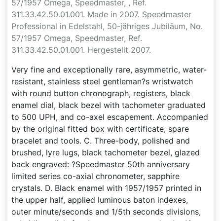
57/1957 Omega, Speedmaster, , Ref.
311.33.42.50.01.001. Made in 2007. Speedmaster
Professional in Edelstahl, 50-jähriges Jubiläum, No.
57/1957 Omega, Speedmaster, Ref.
311.33.42.50.01.001. Hergestellt 2007.
Very fine and exceptionally rare, asymmetric, water-
resistant, stainless steel gentleman?s wristwatch
with round button chronograph, registers, black
enamel dial, black bezel with tachometer graduated
to 500 UPH, and co-axel escapement. Accompanied
by the original fitted box with certificate, spare
bracelet and tools. C. Three-body, polished and
brushed, lyre lugs, black tachometer bezel, glazed
back engraved: ?Speedmaster 50th anniversary
limited series co-axial chronometer, sapphire
crystals. D. Black enamel with 1957/1957 printed in
the upper half, applied luminous baton indexes,
outer minute/seconds and 1/5th seconds divisions,